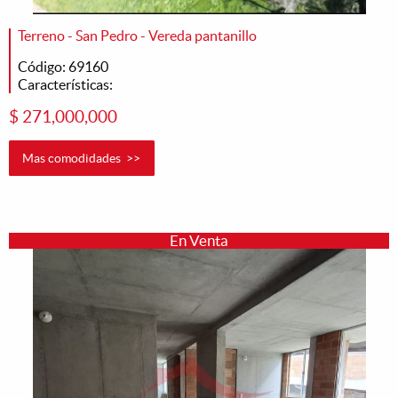
Terreno - San Pedro - Vereda pantanillo
Código: 69160
Características:
$ 271,000,000
Mas comodidades >>
En Venta