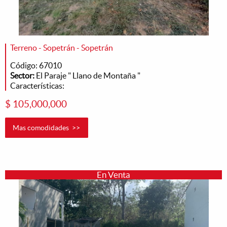
Terreno - Sopetrán - Sopetrán
Código: 67010
Sector:
El Paraje " Llano de Montaña "
Características:
$ 105,000,000
Mas comodidades >>
En Venta