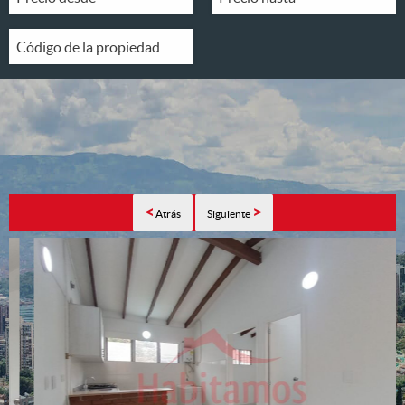
<
>
Atrás
Siguiente