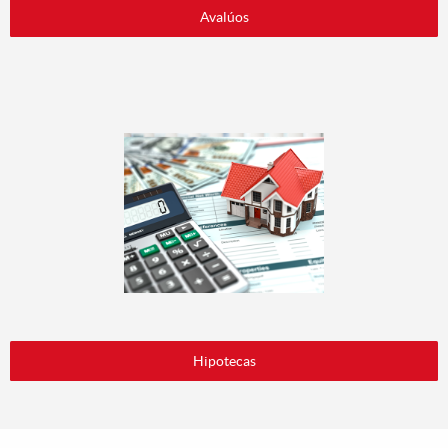
Avalúos
Hipotecas