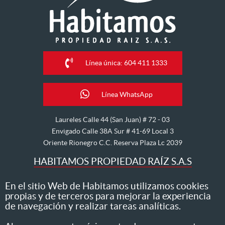
Línea única: 604 411 1333
Línea WhatsApp
Laureles Calle 44 (San Juan) # 72 - 03
Envigado Calle 38A Sur # 41-69 Local 3
Oriente Rionegro C.C. Reserva Plaza Lc 2039
HABITAMOS PROPIEDAD RAÍZ S.A.S
Nos dedicamos al arriendo, venta, hipoteca, avalúo y
En el sitio Web de Habitamos utilizamos cookies
propias y de terceros para mejorar la experiencia
administración de inmuebles
de navegación y realizar tareas analíticas.
Todos los derechos reservados ® 2026 Habitamos