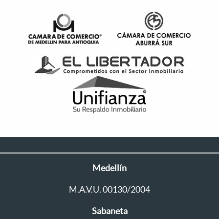
Medellín
M.A.V.U. 00130/2004
Sabaneta