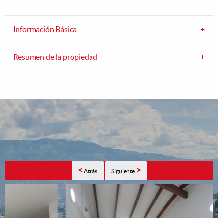
Información Básica
Resumen de la propiedad
<
>
Atrás
Siguiente