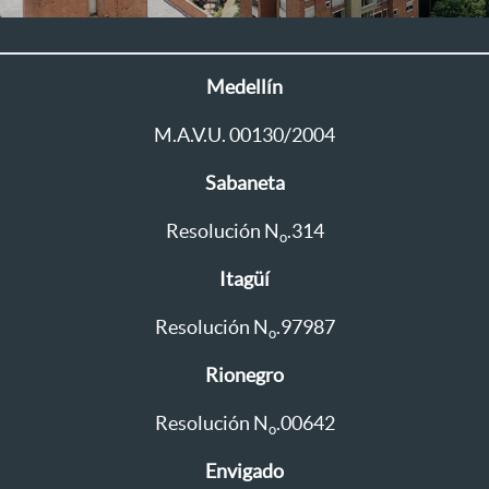
Medellín
M.A.V.U. 00130/2004
Sabaneta
Resolución N
.314
o
Itagüí
Resolución N
.97987
o
Rionegro
Resolución N
.00642
o
Envigado