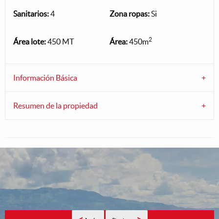
Sanitarios:
4
Zona ropas:
Si
2
Área lote:
450 MT
Área:
450m
Información Básica
Resumen de la propiedad