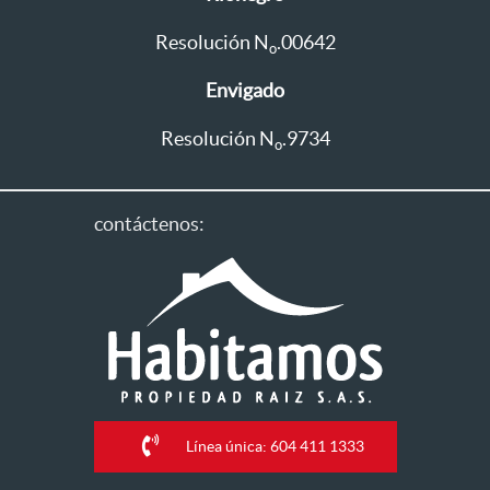
Resolución N
.00642
o
Envigado
Resolución N
.9734
o
contáctenos:
Línea única: 604 411 1333