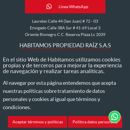
Línea WhatsApp
Laureles Calle 44 (San Juan) # 72 - 03
Envigado Calle 38A Sur # 41-69 Local 3
Oriente Rionegro C.C. Reserva Plaza Lc 2039
HABITAMOS PROPIEDAD RAÍZ S.A.S
Nos dedicamos al arriendo, venta, hipoteca, avalúo y
En el sitio Web de Habitamos utilizamos cookies
propias y de terceros para mejorar la experiencia
administración de inmuebles
de navegación y realizar tareas analíticas.
Todos los derechos reservados ® 2026 Habitamos
Al navegar por esta página entendemos que acepta
nuestras políticas sobre tratamiento de datos
Aviso de privacidad
Tratamiento datos
Autorización datos personales
Política de Cookies
Estatuto del consumidor
Aseguradoras
personales y cookies al igual que términos y
condiciones.
Aceptar términos y políticas
Política datos personales