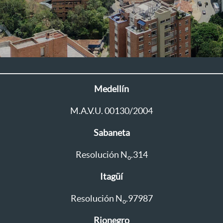
Medellín
M.A.V.U. 00130/2004
Sabaneta
Resolución N
.314
o
Itagüí
Resolución N
.97987
o
Rionegro