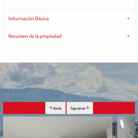
Información Básica
Resumen de la propiedad
<
>
Atrás
Siguiente