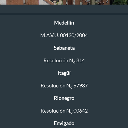
Medellín
M.A.V.U. 00130/2004
Sabaneta
Resolución N
.314
o
Itagüí
Resolución N
.97987
o
Rionegro
Resolución N
.00642
o
Envigado