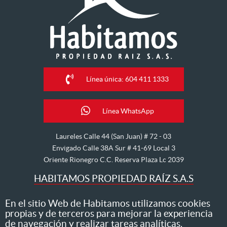
Línea única: 604 411 1333
Línea WhatsApp
Laureles Calle 44 (San Juan) # 72 - 03
Envigado Calle 38A Sur # 41-69 Local 3
Oriente Rionegro C.C. Reserva Plaza Lc 2039
HABITAMOS PROPIEDAD RAÍZ S.A.S
Nos dedicamos al arriendo, venta, hipoteca, avalúo y
En el sitio Web de Habitamos utilizamos cookies
propias y de terceros para mejorar la experiencia
administración de inmuebles
de navegación y realizar tareas analíticas.