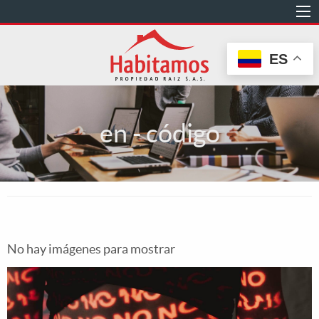
Pasar
al
contenido
ES
principal
en - código
No hay imágenes para mostrar