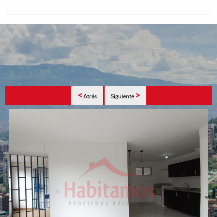
<
>
Atrás
Siguiente