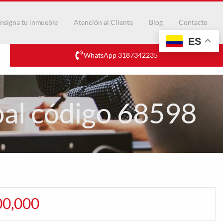
nsigna tu inmueble
Atención al Cliente
Blog
Contacto
ES
WhatsApp 3187342235
al código 68598
00,000