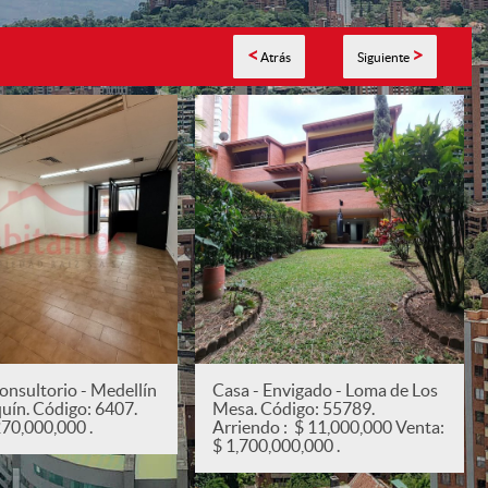
<
>
Atrás
Siguiente
onsultorio - Medellín
Casa - Envigado - Loma de Los
quín. Código: 6407.
Mesa. Código: 55789.
270,000,000 .
Arriendo : $ 11,000,000 Venta:
$ 1,700,000,000 .