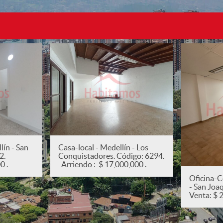
ín - San
Casa-local - Medellín - Los
82.
Conquistadores. Código: 6294.
0 .
Arriendo : $ 17,000,000 .
Oficina-C
- San Joa
Venta: $ 