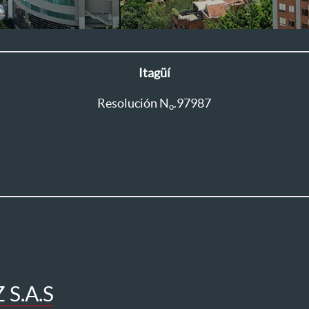
Itagüí
Resolución N
.97987
o
S.A.S