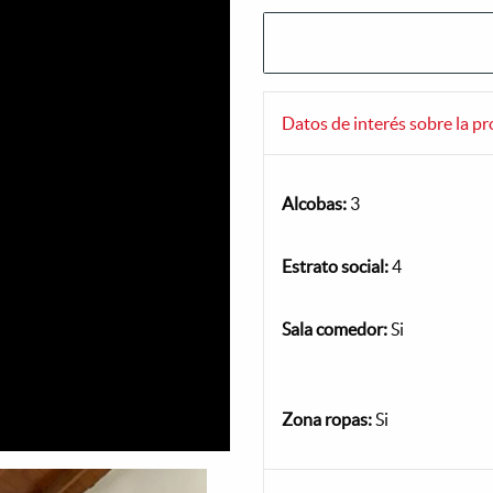
Datos de interés sobre la p
Alcobas:
3
Estrato social:
4
Sala comedor:
Si
Zona ropas:
Si