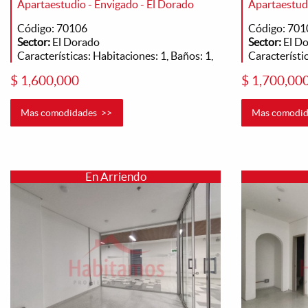
Apartaestudio - Envigado - El Dorado
Apartaestudi
Código: 70106
Código: 701
Sector:
El Dorado
Sector:
El D
Características: Habitaciones: 1, Baños: 1,
Característic
$ 1,600,000
$ 1,700,00
Mas comodidades >>
Mas comodid
En Arriendo