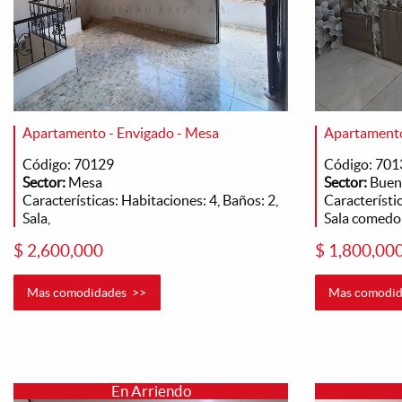
Apartamento - Envigado - Mesa
Apartamento 
Código: 70129
Código: 701
Sector:
Mesa
Sector:
Buen
Características: Habitaciones: 4, Baños: 2,
Característic
Sala,
Sala comedor
$ 2,600,000
$ 1,800,00
Mas comodidades >>
Mas comodid
En Arriendo