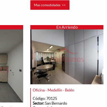
Mas comodidades >>
En Arriendo
Oficina - Medellín - Belén
Código: 70125
Sector:
San Bernardo