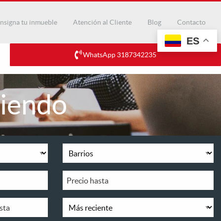
nsigna tu inmueble
Atención al Cliente
Blog
Contacto
ES
WhatsApp 3187342235
riendo