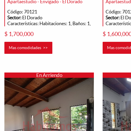
Apartaestudio - Envigado - El Dorado
Apartaestudi
Código: 70121
Código: 701
Sector:
El Dorado
Sector:
El D
Características: Habitaciones: 1, Baños: 1,
Característic
$ 1,700,000
$ 1,600,00
Mas comodidades >>
Mas comodid
En Arriendo