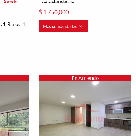
Características:
El Dorado
$ 1,750,000
 1, Baños: 1,
Mas comodidades >>
En Arriendo