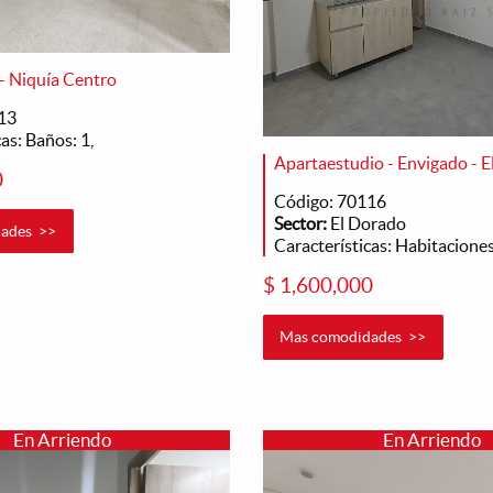
 - Niquía Centro
13
as: Baños: 1,
Apartaestudio - Envigado - 
0
Código: 70116
Sector:
El Dorado
ades >>
Características: Habitaciones:
$ 1,600,000
Mas comodidades >>
En Arriendo
En Arriendo