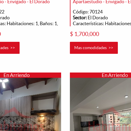
o - Envigado - El Dorado
Apartaestudio - Envigado - 
22
Código: 70124
orado
Sector:
El Dorado
as: Habitaciones: 1, Baños: 1,
Características: Habitaciones:
0
$ 1,700,000
ades >>
Mas comodidades >>
En Arriendo
En Arriendo