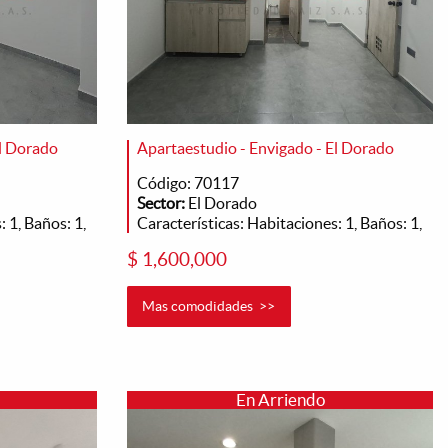
El Dorado
Apartaestudio - Envigado - El Dorado
Código: 70117
Sector:
El Dorado
 1, Baños: 1,
Características: Habitaciones: 1, Baños: 1,
$ 1,600,000
Mas comodidades >>
En Arriendo