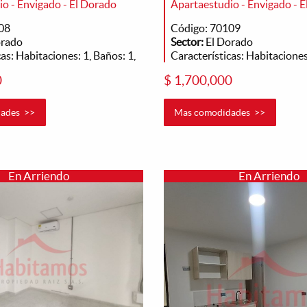
o - Envigado - El Dorado
Apartaestudio - Envigado - 
08
Código: 70109
orado
Sector:
El Dorado
as: Habitaciones: 1, Baños: 1,
Características: Habitaciones:
0
$ 1,700,000
ades >>
Mas comodidades >>
En Arriendo
En Arriendo