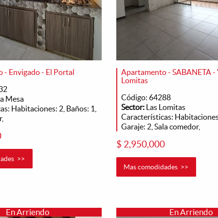
- Envigado - El Portal
Apartamento - SABANETA - 
Lomitas
32
Código: 64288
a Mesa
Sector:
Las Lomitas
as: Habitaciones: 2, Baños: 1,
Características: Habitaciones:
,
Garaje: 2, Sala comedor,
0
$ 2,950,000
ades >>
Mas comodidades >>
En Arriendo
En Arriendo