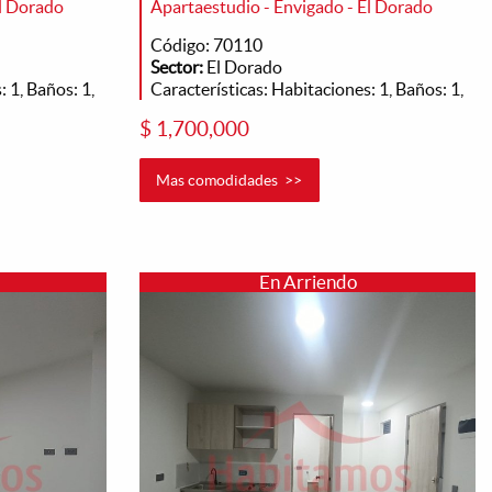
El Dorado
Apartaestudio - Envigado - El Dorado
Código: 70110
Sector:
El Dorado
 1, Baños: 1,
Características: Habitaciones: 1, Baños: 1,
$ 1,700,000
Mas comodidades >>
En Arriendo