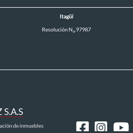
Itagüí
Resolución N
.97987
o
S.A.S
ración de inmuebles