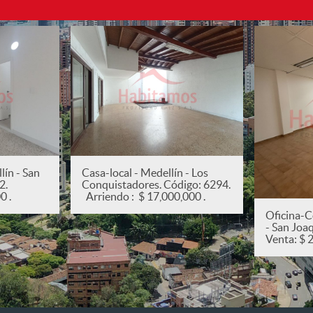
ín - San
Casa-local - Medellín - Los
82.
Conquistadores. Código: 6294.
0 .
Arriendo : $ 17,000,000 .
Oficina-C
- San Joa
Venta: $ 