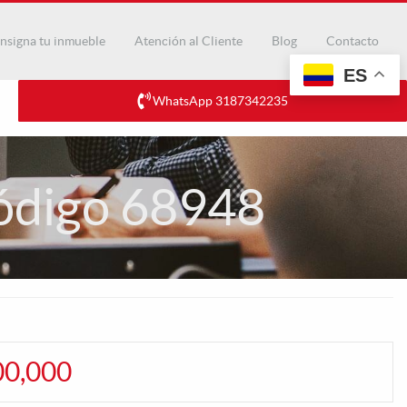
nsigna tu inmueble
Atención al Cliente
Blog
Contacto
ES
WhatsApp 3187342235
código 68948
00,000