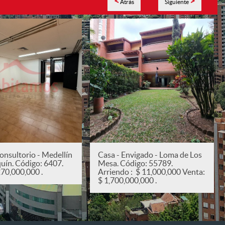
<
>
Atrás
Siguiente
onsultorio - Medellín
Casa - Envigado - Loma de Los
quín. Código: 6407.
Mesa. Código: 55789.
270,000,000 .
Arriendo : $ 11,000,000 Venta:
$ 1,700,000,000 .