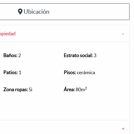
Ubicación
ropiedad
Baños:
2
Estrato social:
3
Patios:
1
Pisos:
cerámica
2
Zona ropas:
Si
Área:
80m