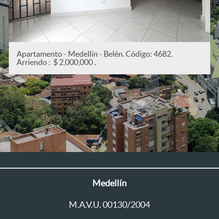
82.
Apartamento - Medellín - San Joaquín. Código:
Arriendo : $ 2,200,000 .
Medellín
M.A.V.U. 00130/2004