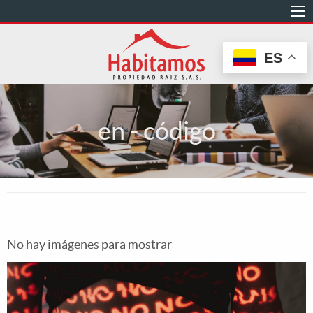
Pasar
al
contenido
ES
principal
en - código
No hay imágenes para mostrar