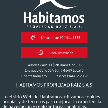
Línea única: 604 411 1333
Línea WhatsApp
Laureles Calle 44 (San Juan) # 72 - 03
Envigado Calle 38A Sur # 41-69 Local 3
Oriente Rionegro C.C. Reserva Plaza Lc 2039
HABITAMOS PROPIEDAD RAÍZ S.A.S
Nos dedicamos al arriendo, venta, hipoteca, avalúo y
En el sitio Web de Habitamos utilizamos cookies
propias y de terceros para mejorar la experiencia
administración de inmuebles
de navegación y realizar tareas analíticas.