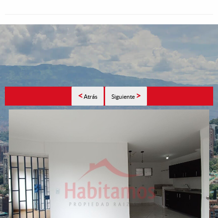
<
>
Atrás
Siguiente