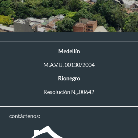
Medellín
M.A.V.U. 00130/2004
Rionegro
Resolución N
.00642
o
contáctenos: