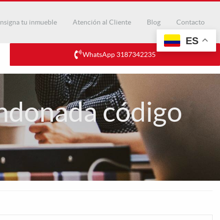
nsigna tu inmueble
Atención al Cliente
Blog
Contacto
ES
WhatsApp 3187342235
ondonada código