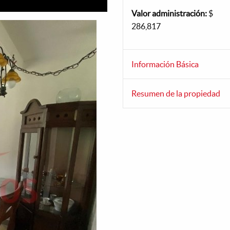
Valor administración:
$
286,817
Información Básica
Resumen de la propiedad