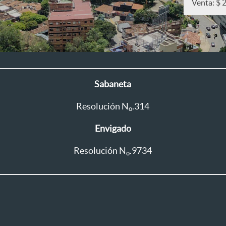
Venta: $ 
Sabaneta
Resolución N
.314
o
Envigado
Resolución N
.9734
o