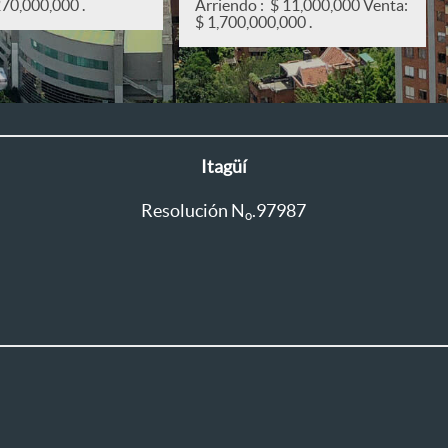
270,000,000 .
Arriendo : $ 11,000,000 Venta:
$ 1,700,000,000 .
Itagüí
Resolución N
.97987
o