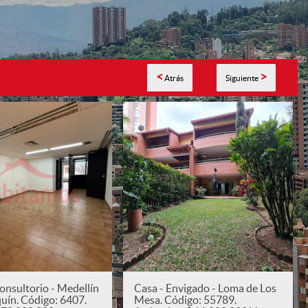
<
>
Atrás
Siguiente
onsultorio - Medellín
Casa - Envigado - Loma de Los
quín. Código: 6407.
Mesa. Código: 55789.