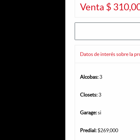
Venta $ 310,0
Datos de interés sobre la p
Alcobas:
3
Closets:
3
Garage:
si
Predial:
$269,000