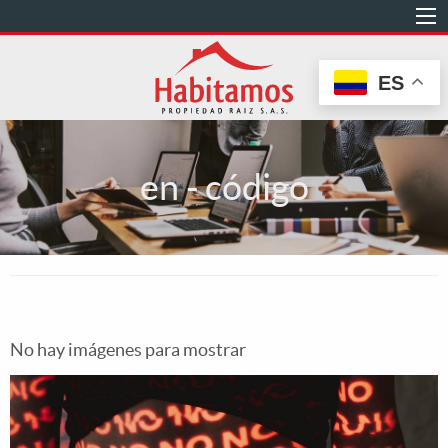
Pasar
al
contenido
ES
principal
en - código
No hay imágenes para mostrar