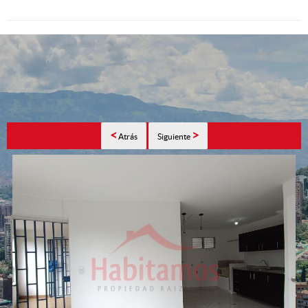
<
>
Atrás
Siguiente