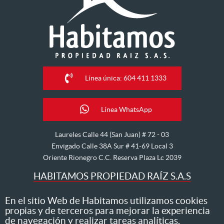
Línea única: 604 411 1333
Línea WhatsApp
Laureles Calle 44 (San Juan) # 72 - 03
Envigado Calle 38A Sur # 41-69 Local 3
Oriente Rionegro C.C. Reserva Plaza Lc 2039
HABITAMOS PROPIEDAD RAÍZ S.A.S
Nos dedicamos al arriendo, venta, hipoteca, avalúo y
En el sitio Web de Habitamos utilizamos cookies
propias y de terceros para mejorar la experiencia
administración de inmuebles
de navegación y realizar tareas analíticas.