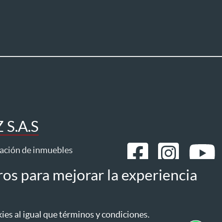
S.A.S
ración de inmuebles
ros para mejorar la experiencia
mos
Estatuto del consumidor
es al igual que términos y condiciones.