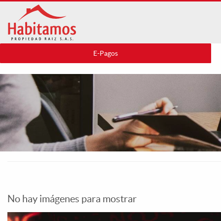
Pasar
al
contenido
principal
E-Pagos
No hay imágenes para mostrar