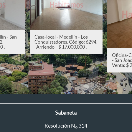
ín - San
Casa-local - Medellín - Los
82.
Conquistadores. Código: 6294.
0 .
Arriendo : $ 17,000,000 .
Oficina-C
- San Joa
Venta: $ 
Sabaneta
Resolución N
.314
o