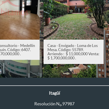
onsultorio - Medellín
Casa - Envigado - Loma de Los
quín. Código: 6407.
Mesa. Código: 55789.
270,000,000 .
Arriendo : $ 11,000,000 Venta:
$ 1,700,000,000 .
Itagüí
Resolución N
.97987
o