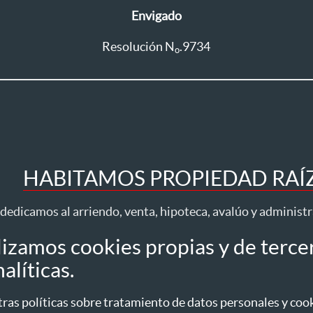
Envigado
Resolución N
.9734
o
HABITAMOS PROPIEDAD RAÍZ 
dedicamos al arriendo, venta, hipoteca, avalúo y administ
lizamos cookies propias y de terce
Todos los derechos reservados ® 2026 Habita
alíticas.
idad
Tratamiento datos
Autorización datos personales
Política de Cookies
as políticas sobre tratamiento de datos personales y cooki