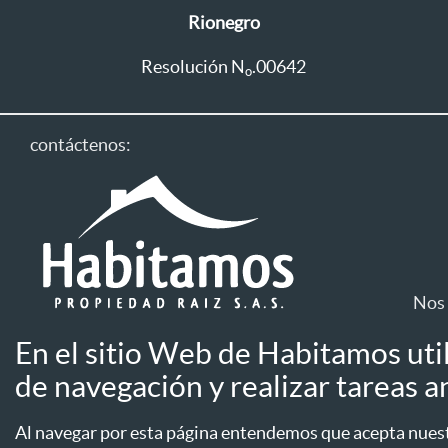
Rionegro
Resolución N
.00642
o
contáctenos:
Nos 
En el sitio Web de Habitamos uti
Línea única: 604 411 1333
de navegación y realizar tareas an
Aviso de privac
Línea WhatsApp
Aseguradoras
Al navegar por esta página entendemos que acepta nuestr