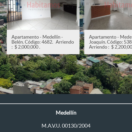
Apartamento - Medellín -
Apartamento - Medell
Belén. Código: 4682. Arriendo
Joaquín. Código: 53
: $ 2,000,000 .
Arriendo : $ 2,200,00
Medellín
M.A.V.U. 00130/2004