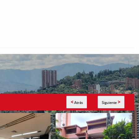
<
>
Atrás
Siguiente