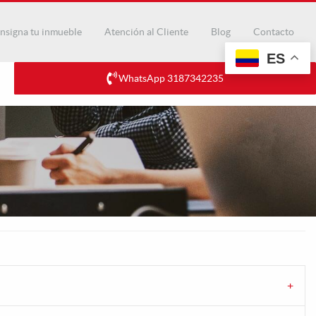
nsigna tu inmueble
Atención al Cliente
Blog
Contacto
ES
WhatsApp 3187342235