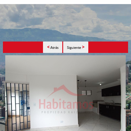
<
>
Atrás
Siguiente