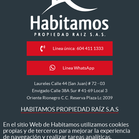
Línea única: 604 411 1333
Línea WhatsApp
Laureles Calle 44 (San Juan) # 72 - 03
Envigado Calle 38A Sur # 41-69 Local 3
Oriente Rionegro C.C. Reserva Plaza Lc 2039
HABITAMOS PROPIEDAD RAÍZ S.A.S
Nos dedicamos al arriendo, venta, hipoteca, avalúo y
En el sitio Web de Habitamos utilizamos cookies
propias y de terceros para mejorar la experiencia
administración de inmuebles
de navegación y realizar tareas analíticas.