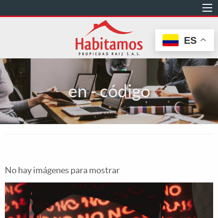
Pasar
al
contenido
ES
principal
en - código
No hay imágenes para mostrar