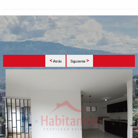
<
>
Atrás
Siguiente