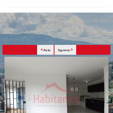
<
>
Atrás
Siguiente