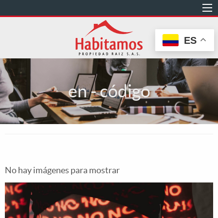
Pasar
al
contenido
ES
principal
en - código
No hay imágenes para mostrar