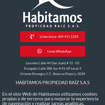
Línea única: 604 411 1333
Línea WhatsApp
Laureles Calle 44 (San Juan) # 72 - 03
Envigado Calle 38A Sur # 41-69 Local 3
Oriente Rionegro C.C. Reserva Plaza Lc 2039
HABITAMOS PROPIEDAD RAÍZ S.A.S
Nos dedicamos al arriendo, venta, hipoteca, avalúo y
En el sitio Web de Habitamos utilizamos cookies
propias y de terceros para mejorar la experiencia
administración de inmuebles
de navegación y realizar tareas analíticas.