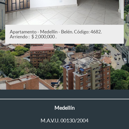
4682.
Apartamento - Medellín - San Joaquín. Códig
Arriendo : $ 2,200,000 .
Medellín
M.A.V.U. 00130/2004