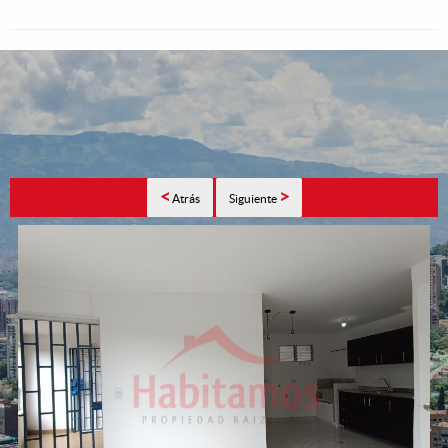
<
>
Atrás
Siguiente