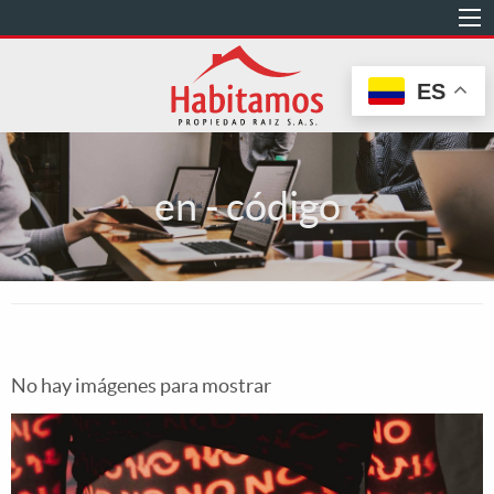
Pasar
al
contenido
ES
principal
en - código
No hay imágenes para mostrar