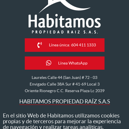
Línea única: 604 411 1333
Línea WhatsApp
Laureles Calle 44 (San Juan) # 72 - 03
Envigado Calle 38A Sur # 41-69 Local 3
Oriente Rionegro C.C. Reserva Plaza Lc 2039
HABITAMOS PROPIEDAD RAÍZ S.A.S
Nos dedicamos al arriendo, venta, hipoteca, avalúo y
En el sitio Web de Habitamos utilizamos cookies
propias y de terceros para mejorar la experiencia
administración de inmuebles
de navegación y realizar tareas analíticas.