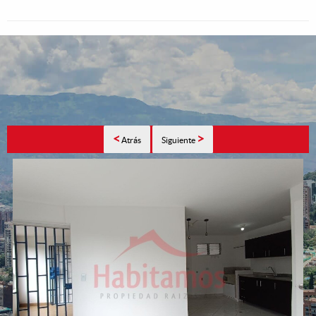
<
>
Atrás
Siguiente