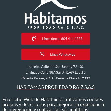
Línea única: 604 411 1333
Línea WhatsApp
Laureles Calle 44 (San Juan) # 72 - 03
Envigado Calle 38A Sur # 41-69 Local 3
Oriente Rionegro C.C. Reserva Plaza Lc 2039
HABITAMOS PROPIEDAD RAÍZ S.A.S
Nos dedicamos al arriendo, venta, hipoteca, avalúo y
En el sitio Web de Habitamos utilizamos cookies
propias y de terceros para mejorar la experiencia
administración de inmuebles
de navegación y realizar tareas analíticas.