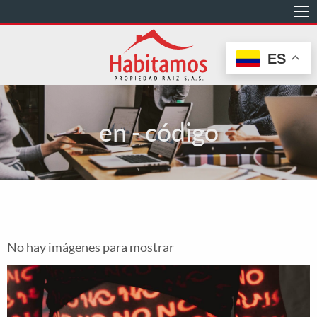
Pasar
al
contenido
ES
principal
en - código
No hay imágenes para mostrar