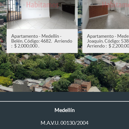
Apartamento - Medellín -
Apartamento - Medell
Belén. Código: 4682. Arriendo
Joaquín. Código: 53
: $ 2,000,000 .
Arriendo : $ 2,200,00
Medellín
M.A.V.U. 00130/2004