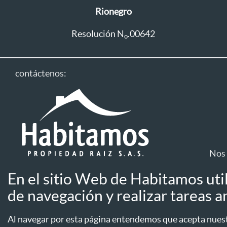
Rionegro
Resolución N
.00642
o
contáctenos:
Nos 
En el sitio Web de Habitamos uti
Línea única: 604 411 1333
de navegación y realizar tareas an
Aviso de privac
Línea WhatsApp
Aseguradoras
Al navegar por esta página entendemos que acepta nuestr