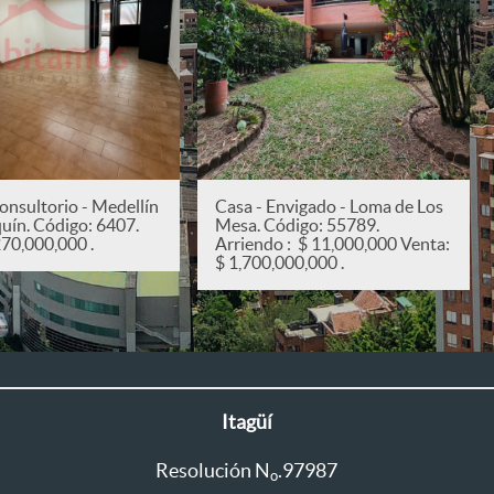
onsultorio - Medellín
Casa - Envigado - Loma de Los
quín. Código: 6407.
Mesa. Código: 55789.
270,000,000 .
Arriendo : $ 11,000,000 Venta:
$ 1,700,000,000 .
Itagüí
Resolución N
.97987
o