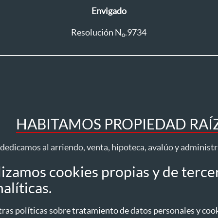
Envigado
Resolución N
.9734
o
HABITAMOS PROPIEDAD RAÍZ 
dedicamos al arriendo, venta, hipoteca, avalúo y administ
lizamos cookies propias y de terce
Todos los derechos reservados ® 2026 Habita
alíticas.
idad
Tratamiento datos
Autorización datos personales
Política de Cookies
as políticas sobre tratamiento de datos personales y cooki