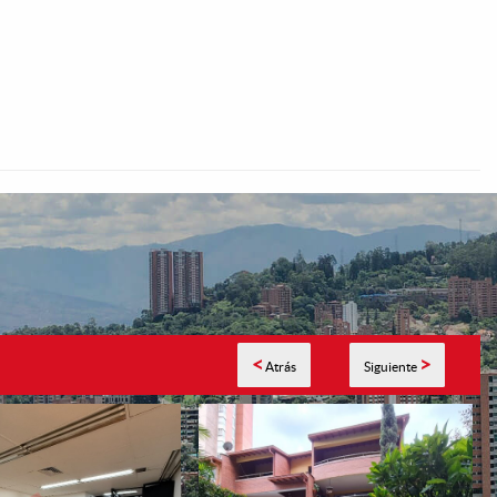
<
>
Atrás
Siguiente