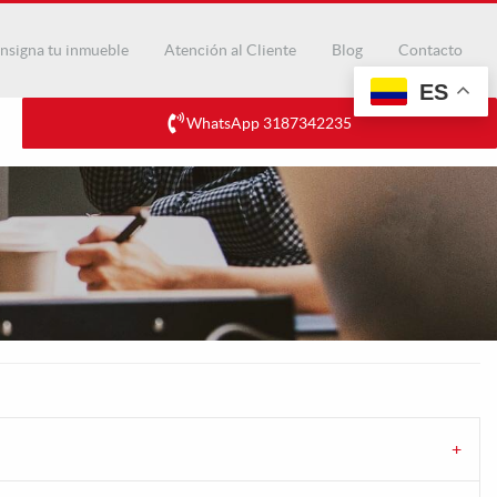
nsigna tu inmueble
Atención al Cliente
Blog
Contacto
ES
WhatsApp 3187342235