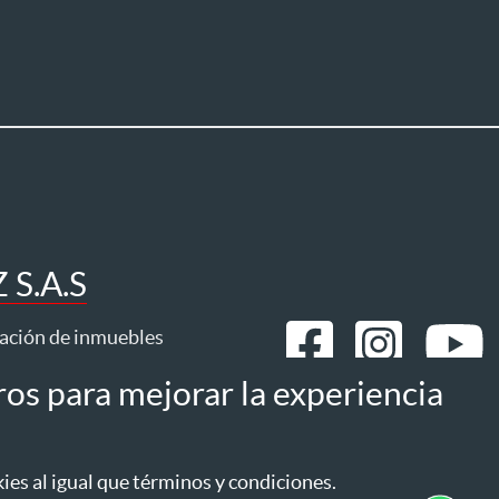
S.A.S
ración de inmuebles
ros para mejorar la experiencia
mos
Estatuto del consumidor
es al igual que términos y condiciones.