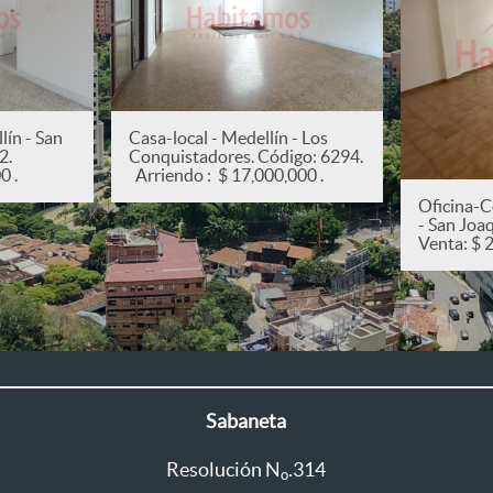
ín - San
Casa-local - Medellín - Los
82.
Conquistadores. Código: 6294.
0 .
Arriendo : $ 17,000,000 .
Oficina-C
- San Joa
Venta: $ 
Sabaneta
Resolución N
.314
o