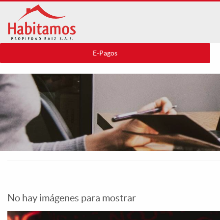
Pasar
al
contenido
principal
E-Pagos
No hay imágenes para mostrar