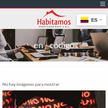
Pasar
al
contenido
ES
principal
en - código
No hay imágenes para mostrar