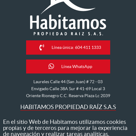
Línea única: 604 411 1333
Línea WhatsApp
Laureles Calle 44 (San Juan) # 72 - 03
Envigado Calle 38A Sur # 41-69 Local 3
Oriente Rionegro C.C. Reserva Plaza Lc 2039
HABITAMOS PROPIEDAD RAÍZ S.A.S
Nos dedicamos al arriendo, venta, hipoteca, avalúo y
En el sitio Web de Habitamos utilizamos cookies
propias y de terceros para mejorar la experiencia
administración de inmuebles
de navegación y realizar tareas analíticas.