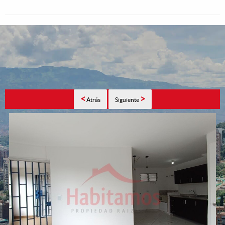
<
>
Atrás
Siguiente