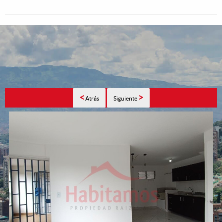
<
>
Atrás
Siguiente