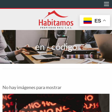
Pasar
al
contenido
ES
principal
en - código
No hay imágenes para mostrar