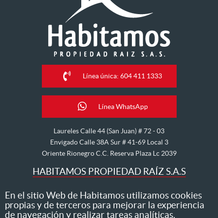
Línea única: 604 411 1333
Línea WhatsApp
Laureles Calle 44 (San Juan) # 72 - 03
Envigado Calle 38A Sur # 41-69 Local 3
Oriente Rionegro C.C. Reserva Plaza Lc 2039
HABITAMOS PROPIEDAD RAÍZ S.A.S
Nos dedicamos al arriendo, venta, hipoteca, avalúo y
En el sitio Web de Habitamos utilizamos cookies
propias y de terceros para mejorar la experiencia
administración de inmuebles
de navegación y realizar tareas analíticas.