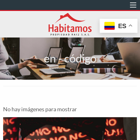
Pasar
al
contenido
ES
principal
en - código
No hay imágenes para mostrar