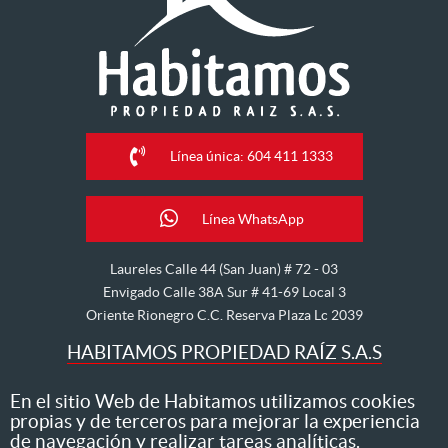
Línea única: 604 411 1333
Línea WhatsApp
Laureles Calle 44 (San Juan) # 72 - 03
Envigado Calle 38A Sur # 41-69 Local 3
Oriente Rionegro C.C. Reserva Plaza Lc 2039
HABITAMOS PROPIEDAD RAÍZ S.A.S
Nos dedicamos al arriendo, venta, hipoteca, avalúo y
En el sitio Web de Habitamos utilizamos cookies
propias y de terceros para mejorar la experiencia
administración de inmuebles
de navegación y realizar tareas analíticas.