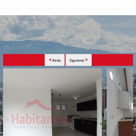
<
>
Atrás
Siguiente