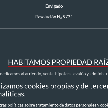
Envigado
Resolución N
.9734
o
HABITAMOS PROPIEDAD RAÍZ 
dedicamos al arriendo, venta, hipoteca, avalúo y administ
lizamos cookies propias y de terce
Todos los derechos reservados ® 2026 Habita
alíticas.
idad
Tratamiento datos
Autorización datos personales
Política de Cookies
as políticas sobre tratamiento de datos personales y cooki