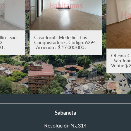
ín - San
Casa-local - Medellín - Los
82.
Conquistadores. Código: 6294.
0 .
Arriendo : $ 17,000,000 .
Oficina-C
- San Joa
Venta: $ 
Sabaneta
Resolución N
.314
o