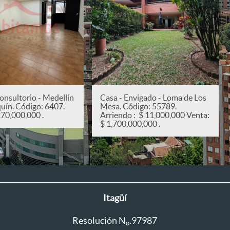
onsultorio - Medellín
Casa - Envigado - Loma de Los
quín. Código: 6407.
Mesa. Código: 55789.
270,000,000 .
Arriendo : $ 11,000,000 Venta:
$ 1,700,000,000 .
Itagüí
Resolución N
.97987
o