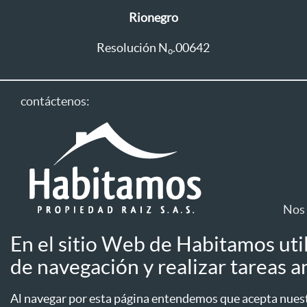
Rionegro
Resolución N
.00642
o
contáctenos:
Nos 
En el sitio Web de Habitamos uti
Línea única: 604 411 1333
de navegación y realizar tareas an
Aviso de privac
Línea WhatsApp
Aseguradoras
Al navegar por esta página entendemos que acepta nuestr