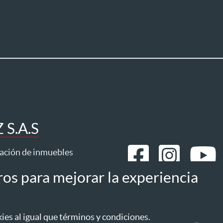
S.A.S
ración de inmuebles
ros para mejorar la experiencia
mos
Estatuto del consumidor
es al igual que términos y condiciones.