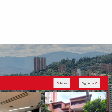
<
>
Atrás
Siguiente