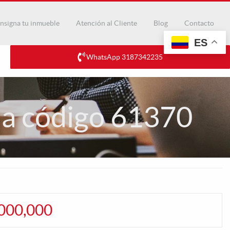
nsigna tu inmueble
Atención al Cliente
Blog
Contacto
ES
WhatsApp 3187342235
ia código 61370
,000,000