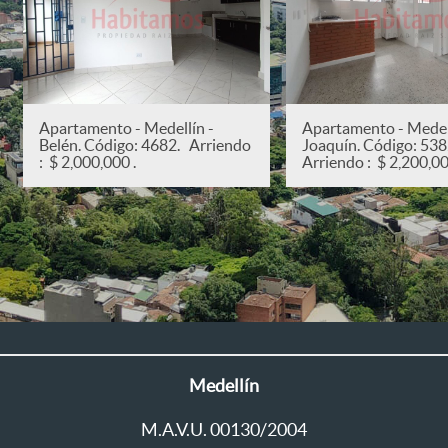
Apartamento - Medellín -
Apartamento - Medell
Belén. Código: 4682. Arriendo
Joaquín. Código: 53
: $ 2,000,000 .
Arriendo : $ 2,200,00
Medellín
M.A.V.U. 00130/2004