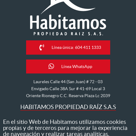
Línea única: 604 411 1333
Línea WhatsApp
Laureles Calle 44 (San Juan) # 72 - 03
Envigado Calle 38A Sur # 41-69 Local 3
Oriente Rionegro C.C. Reserva Plaza Lc 2039
HABITAMOS PROPIEDAD RAÍZ S.A.S
Nos dedicamos al arriendo, venta, hipoteca, avalúo y
En el sitio Web de Habitamos utilizamos cookies
propias y de terceros para mejorar la experiencia
administración de inmuebles
de navegación y realizar tareas analíticas.