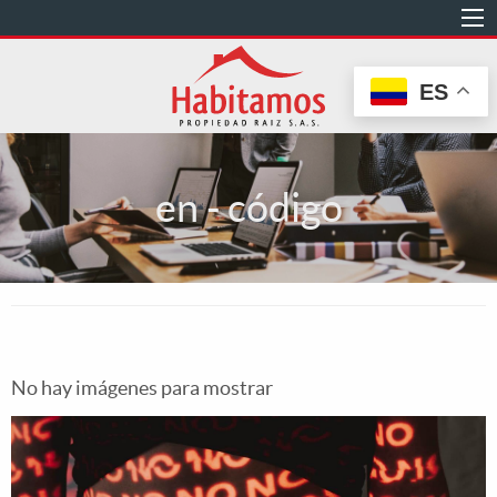
Pasar
al
contenido
ES
principal
en - código
No hay imágenes para mostrar