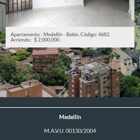
igo: 4682.
Apartamento - Medellín - San Joaquín. 
Arriendo : $ 2,200,000 .
Medellín
M.A.V.U. 00130/2004