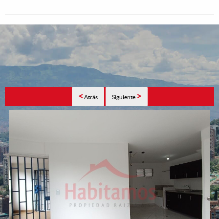
<
>
Atrás
Siguiente