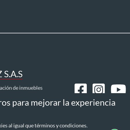
S.A.S
ración de inmuebles
ros para mejorar la experiencia
mos
Estatuto del consumidor
es al igual que términos y condiciones.