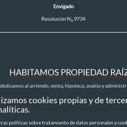
Envigado
Resolución N
.9734
o
HABITAMOS PROPIEDAD RAÍZ 
dedicamos al arriendo, venta, hipoteca, avalúo y administ
lizamos cookies propias y de terce
Todos los derechos reservados ® 2026 Habita
alíticas.
idad
Tratamiento datos
Autorización datos personales
Política de Cookies
as políticas sobre tratamiento de datos personales y cooki