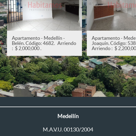
Apartamento - Medellín -
Apartamento - Medell
Belén. Código: 4682. Arriendo
Joaquín. Código: 53
: $ 2,000,000 .
Arriendo : $ 2,200,00
Medellín
M.A.V.U. 00130/2004