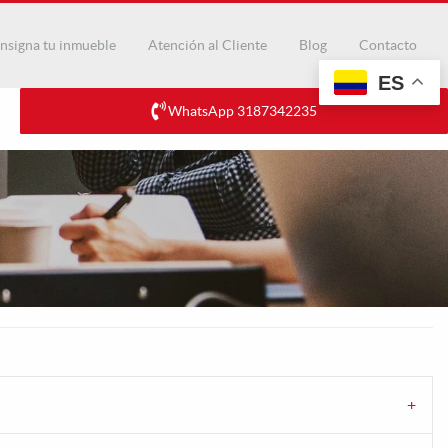
nsigna tu inmueble
Atención al Cliente
Blog
Contacto
ES
WhatsApp 3187342235