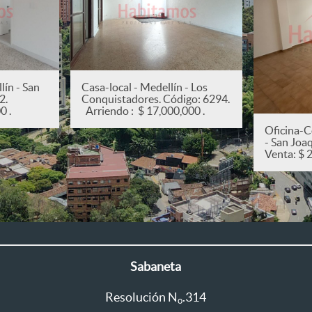
ín - San
Casa-local - Medellín - Los
82.
Conquistadores. Código: 6294.
0 .
Arriendo : $ 17,000,000 .
Oficina-C
- San Joa
Venta: $ 
Sabaneta
Resolución N
.314
o