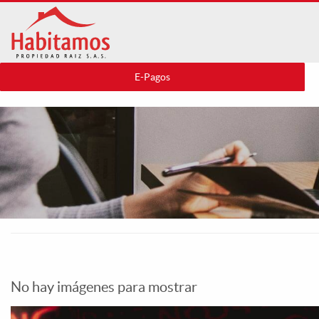
Pasar
al
contenido
principal
E-Pagos
No hay imágenes para mostrar