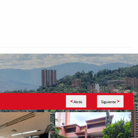
<
>
Atrás
Siguiente