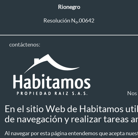
Rionegro
Resolución N
.00642
o
contáctenos:
Nos 
En el sitio Web de Habitamos uti
Línea única: 604 411 1333
de navegación y realizar tareas an
Aviso de privac
Línea WhatsApp
Aseguradoras
Al navegar por esta página entendemos que acepta nuestr