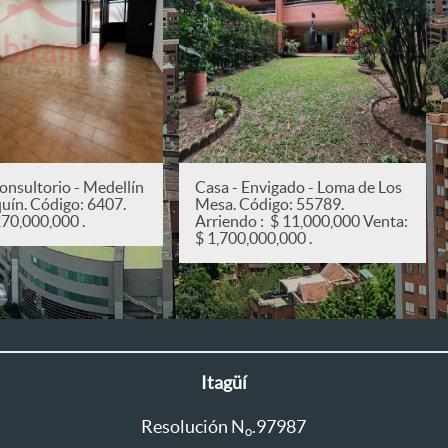
onsultorio - Medellín
Casa - Envigado - Loma de Los
quín. Código: 6407.
Mesa. Código: 55789.
270,000,000 .
Arriendo : $ 11,000,000 Venta:
$ 1,700,000,000 .
Itagüí
Resolución N
.97987
o