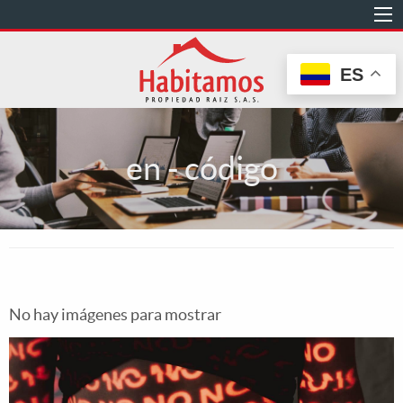
Pasar
al
contenido
ES
principal
en - código
No hay imágenes para mostrar