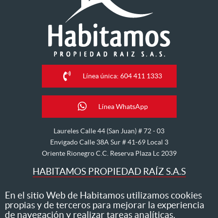
Línea única: 604 411 1333
Línea WhatsApp
Laureles Calle 44 (San Juan) # 72 - 03
Envigado Calle 38A Sur # 41-69 Local 3
Oriente Rionegro C.C. Reserva Plaza Lc 2039
HABITAMOS PROPIEDAD RAÍZ S.A.S
Nos dedicamos al arriendo, venta, hipoteca, avalúo y
En el sitio Web de Habitamos utilizamos cookies
propias y de terceros para mejorar la experiencia
administración de inmuebles
de navegación y realizar tareas analíticas.