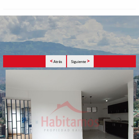
<
>
Atrás
Siguiente