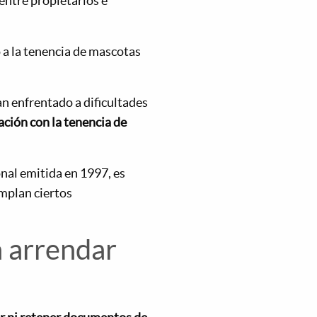
entre propietarios e
o a la tenencia de mascotas
an enfrentado a dificultades
ación con la tenencia de
onal emitida en 1997, es
mplan ciertos
a arrendar