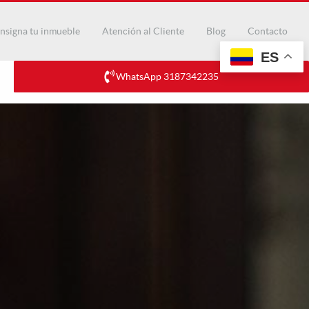
nsigna tu inmueble
Atención al Cliente
Blog
Contacto
ES
WhatsApp 3187342235