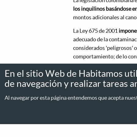
La legislación colombiana 
los inquilinos basándose e
montos adicionales al cano
La Ley 675 de 2001
impone 
adecuado de la contaminació
considerados 'peligrosos' o
comportamiento; de lo cont
Para garantizar una convi
En el sitio Web de Habitamos uti
normas básicas de conviven
de navegación y realizar tareas an
incluir pautas sobre el cui
Al navegar por esta página entendemos que acepta nuestr
FUENTE: Sistema Integrad
Etiquetas:
#noticia
#habita