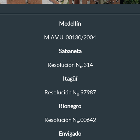
Medellín
M.A.V.U. 00130/2004
Sabaneta
Resolución N
.314
o
Itagüí
Resolución N
.97987
o
Rionegro
Resolución N
.00642
o
Envigado