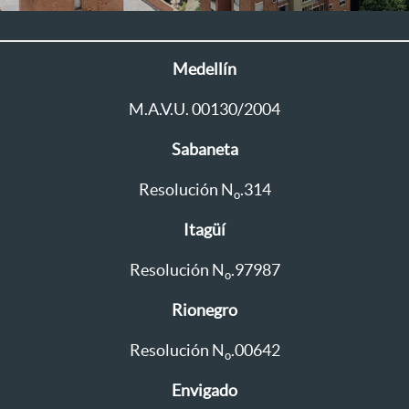
Medellín
M.A.V.U. 00130/2004
Sabaneta
Resolución N
.314
o
Itagüí
Resolución N
.97987
o
Rionegro
Resolución N
.00642
o
Envigado