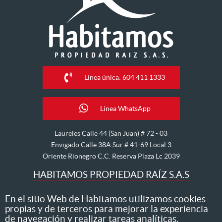
Línea única: 604 411 1333
Línea WhatsApp
Laureles Calle 44 (San Juan) # 72 - 03
Envigado Calle 38A Sur # 41-69 Local 3
Oriente Rionegro C.C. Reserva Plaza Lc 2039
HABITAMOS PROPIEDAD RAÍZ S.A.S
Nos dedicamos al arriendo, venta, hipoteca, avalúo y
En el sitio Web de Habitamos utilizamos cookies
propias y de terceros para mejorar la experiencia
administración de inmuebles
de navegación y realizar tareas analíticas.