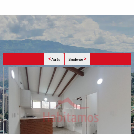
<
>
Atrás
Siguiente