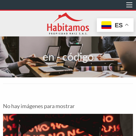
Pasar
al
contenido
ES
principal
en - código
No hay imágenes para mostrar