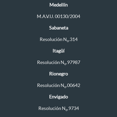
Medellín
M.A.V.U. 00130/2004
Sabaneta
Resolución N
.314
o
Itagüí
Resolución N
.97987
o
Rionegro
Resolución N
.00642
o
Envigado
Resolución N
.9734
o