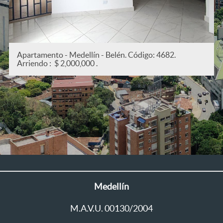
82.
Apartamento - Medellín - San Joaquín. Código:
Arriendo : $ 2,200,000 .
Medellín
M.A.V.U. 00130/2004