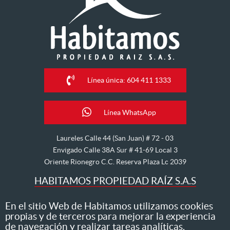
Línea única: 604 411 1333
Línea WhatsApp
Laureles Calle 44 (San Juan) # 72 - 03
Envigado Calle 38A Sur # 41-69 Local 3
Oriente Rionegro C.C. Reserva Plaza Lc 2039
HABITAMOS PROPIEDAD RAÍZ S.A.S
Nos dedicamos al arriendo, venta, hipoteca, avalúo y
En el sitio Web de Habitamos utilizamos cookies
propias y de terceros para mejorar la experiencia
administración de inmuebles
de navegación y realizar tareas analíticas.