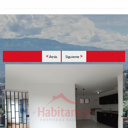
<
>
Atrás
Siguiente