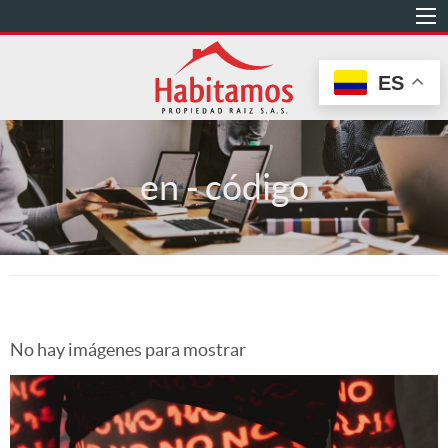
Pasar
al
contenido
ES
principal
en - código
No hay imágenes para mostrar