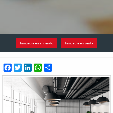
Inmueble en arriendo
Inmueble en venta
Facebook
Twitter
LinkedIn
WhatsApp
Share