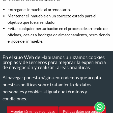
Entregar el inmueble al arrendatario.
Mantener el inmueble en un correcto estado para el
objetivo que fue arrendado.
Evitar cualquier perturbación en el proceso de arriendo de
oficinas, locales y bodegas de almacenamiento, permitiendo
el goce del inmueble.
En el sitio Web de Habitamos utilizamos cookies
El
arrendatario
debe cumplir con estas obligaciones:
propias y de terceros para mejorar la experiencia
de navegación y realizar tareas analíticas.
Pagar el canon de arrendamiento en el lapso establecido.
Usar el inmueble con el fin por el que fue arrendado.
Al navegar por esta página entendemos que acepta
Mantener el local en buen estado.
nuestras políticas sobre tratamiento de datos
Realizar reparaciones locativas.
personales y cookies al igual que términos y
Entregar el inmueble al término del contrato y en el estado
condiciones.
que le fue entregado.
Aceptar términos y políticas
Política datos personales